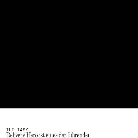
T
H
E
T
A
S
K
Delivery Hero ist eines der führenden