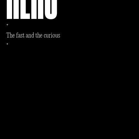
+
T
h
e
f
a
s
t
a
n
d
t
h
e
c
u
r
i
o
u
s
+