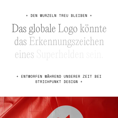
+
D
E
N
W
U
R
Z
E
L
N
T
R
E
U
B
L
E
I
B
E
N
+
D
a
s
g
l
o
b
a
l
e
L
o
g
o
k
ö
n
n
t
e
d
a
s
E
r
k
e
n
n
u
n
g
s
z
e
i
c
h
e
n
e
i
n
e
s
S
u
p
e
r
h
e
l
d
e
n
s
e
i
n
.
+ ENTWORFEN WÄHREND UNSERER ZEIT BEI
STRICHPUNKT DESIGN +